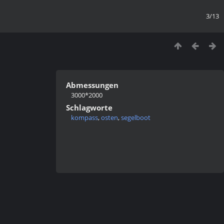
3/13
Abmessungen
3000*2000
Schlagworte
kompass
,
osten
,
segelboot